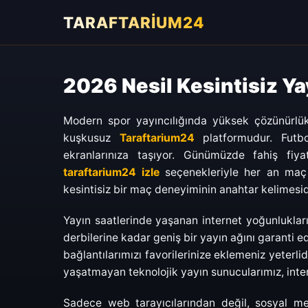
TARAFTARİUM24
2026 Nesil Kesintisiz Ya
Modern spor yayıncılığında yüksek çözünürlü
kuşkusuz
Taraftarium24
platformudur. Futbo
ekranlarınıza taşıyor. Günümüzde fahiş fiyat
taraftarium24 izle
seçenekleriyle her an maç iz
kesintisiz bir maç deneyiminin anahtar kelimesid
Yayın saatlerinde yaşanan internet yoğunlukl
derbilerine kadar geniş bir yayın ağını garanti e
bağlantılarımızı favorilerinize eklemeniz yeterli
yaşatmayan teknolojik yayın sunucularımız, intern
Sadece web tarayıcılarından değil, sosyal med