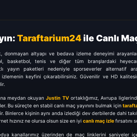
yın:
Taraftarium24
ile Canlı Ma
k, donmayan altyapı ve bedava izleme deneyimi arayanları
l, basketbol, tenis ve diğer tüm branşlardaki heyec
lı yayın paketleri nedeniyle sporseverler alternatif ara
lemenin keyfini çıkarabilirsiniz. Güvenilir ve HD kalitesi
ir.
arına meydan okuyan
Justin TV
ortaklığımız, Avrupa liglerin
der. Bu süreçte en stabil canlı maç yayınını bulmak için
taraft
dir. Binlerce kişinin aynı anda izlediği dev derbilerde dahi ta
et hızınız ne olursa olsun size en iyi
canlı maç izle
fırsatını 
ya kanallarımız üzerinden de maç linklerini saniyeler iç