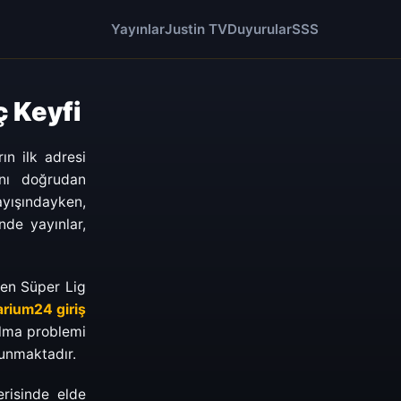
Yayınlar
Justin TV
Duyurular
SSS
ç Keyfi
n ilk adresi
anı doğrudan
yışındayken,
nde yayınlar,
den Süper Lig
arium24 giriş
kılma problemi
sunmaktadır.
erisinde elde