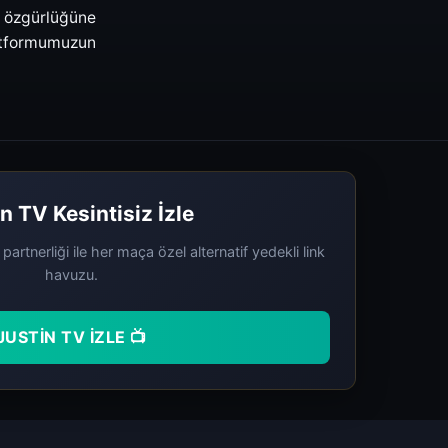
özgürlüğüne
latformumuzun
n TV Kesintisiz İzle
artnerliği ile her maça özel alternatif yedekli link
havuzu.
JUSTIN TV İZLE 📺