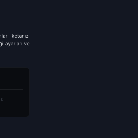
ları kotanızı
i ayarları ve
r.