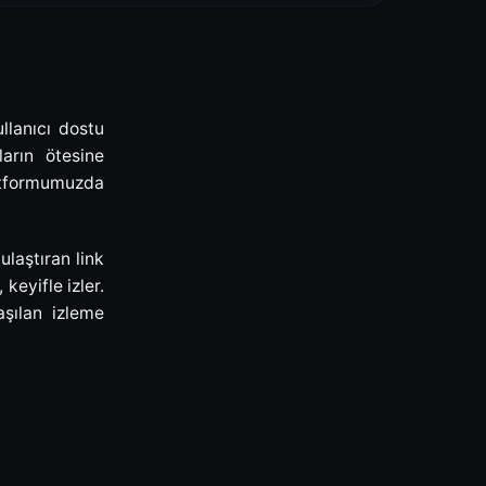
llanıcı dostu
ların ötesine
atformumuzda
laştıran link
keyifle izler.
şılan izleme